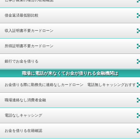
借金返済最低額比較
収入証明書不要カードローン
所得証明書不要カードローン
銀行でお金を借りる
職場に電話が来なくてお金が借りれる金融機関は
お金借りる際に勤務先に連絡なしカードローン 電話無しキャッシングおすす
め金融機関
職場連絡なし消費者金融
電話なしキャッシング
お金を借りる在籍確認