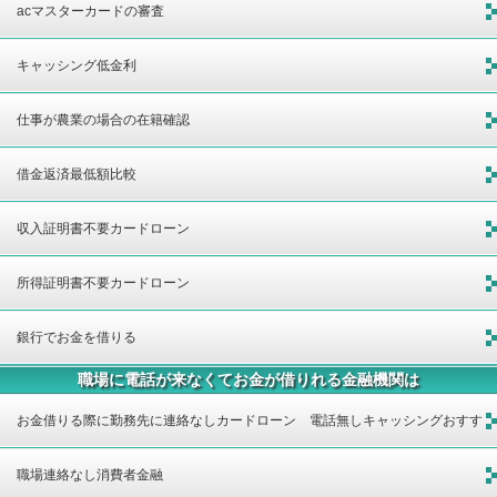
acマスターカードの審査
キャッシング低金利
仕事が農業の場合の在籍確認
借金返済最低額比較
収入証明書不要カードローン
所得証明書不要カードローン
銀行でお金を借りる
職場に電話が来なくてお金が借りれる金融機関は
お金借りる際に勤務先に連絡なしカードローン 電話無しキャッシングおすす
め金融機関
職場連絡なし消費者金融